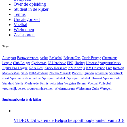
Over de opleiding
Student in de kijker
Tennis
Uncategorized
Voetbal
Wielrennen
Zaalsporten
Tags
Autosport
Baanwielrennen
basket
Basketbal
Belgian Cats
Cercle Brugge
Champions
League
Club Brugge
Cyclocross
E3 Harelbeke
EPO
Hockey
Howest Sportjournalistiek
Jupiler Pro League
KAA Gent
Knack Roeselare
KV Kortrijk
KV Oostende
Live
liveblog
Man-to-Man
NBA
NBA-Podcast
Noliko Maaseik
Podcast
Quindo
schaatsen
Shorttrack
sport
Sporten in de schaduw
Sportjournalistiek
Sportjournalistiek Howest
Sporza Radio
Standard
Steffy Merlevede
Tennis
veldrijden
Vergeten Renner
Voetbal
Volleybal
vrouwelijk verzet
vrouwenwielrennen
Wielermuseum
Wielrennen
Zulte Waregem
Studenten(werk) in de kijker
VIDEO: Dit waren de Belgische sporthoogtepunten van 2018