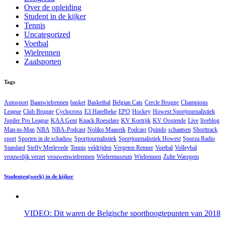
Over de opleiding
Student in de kijker
Tennis
Uncategorized
Voetbal
Wielrennen
Zaalsporten
Tags
Autosport
Baanwielrennen
basket
Basketbal
Belgian Cats
Cercle Brugge
Champions
League
Club Brugge
Cyclocross
E3 Harelbeke
EPO
Hockey
Howest Sportjournalistiek
Jupiler Pro League
KAA Gent
Knack Roeselare
KV Kortrijk
KV Oostende
Live
liveblog
Man-to-Man
NBA
NBA-Podcast
Noliko Maaseik
Podcast
Quindo
schaatsen
Shorttrack
sport
Sporten in de schaduw
Sportjournalistiek
Sportjournalistiek Howest
Sporza Radio
Standard
Steffy Merlevede
Tennis
veldrijden
Vergeten Renner
Voetbal
Volleybal
vrouwelijk verzet
vrouwenwielrennen
Wielermuseum
Wielrennen
Zulte Waregem
Studenten(werk) in de kijker
VIDEO: Dit waren de Belgische sporthoogtepunten van 2018