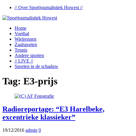
// Over Sportjournalistiek Howest //
Home
Voetbal
Wielrennen
Zaalsporten
Tennis
Andere sporten
// LIVE //
Sporten in de schaduw
Tag:
E3-prijs
Radioreportage: “E3 Harelbeke,
excentrieke klassieker”
19/12/2016
admin
0